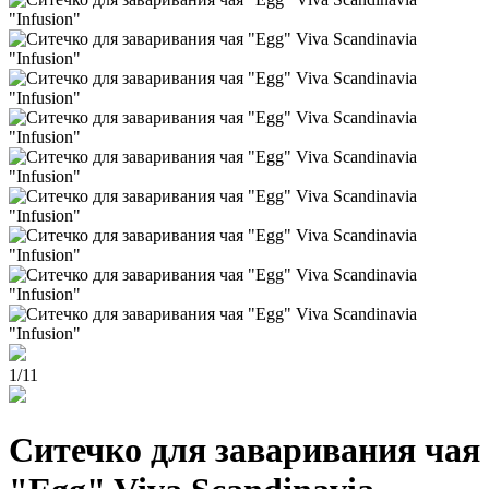
1
/
11
Cитечко для заваривания чая