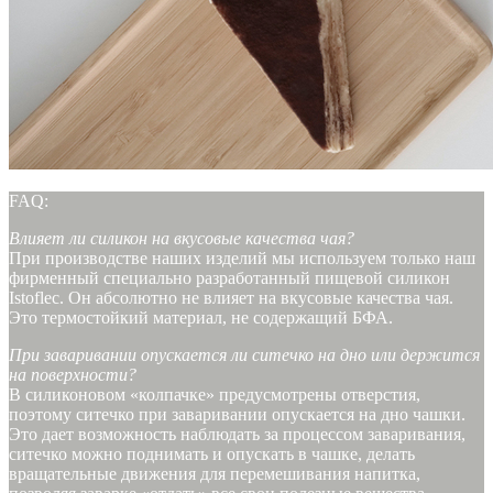
FAQ:
Влияет ли силикон на вкусовые качества чая?
При производстве наших изделий мы используем только наш
фирменный специально разработанный пищевой силикон
Istoflec. Он абсолютно не влияет на вкусовые качества чая.
Это термостойкий материал, не содержащий БФА.
При заваривании опускается ли ситечко на дно или держится
на поверхности?
В силиконовом «колпачке» предусмотрены отверстия,
поэтому ситечко при заваривании опускается на дно чашки.
Это дает возможность наблюдать за процессом заваривания,
ситечко можно поднимать и опускать в чашке, делать
вращательные движения для перемешивания напитка,