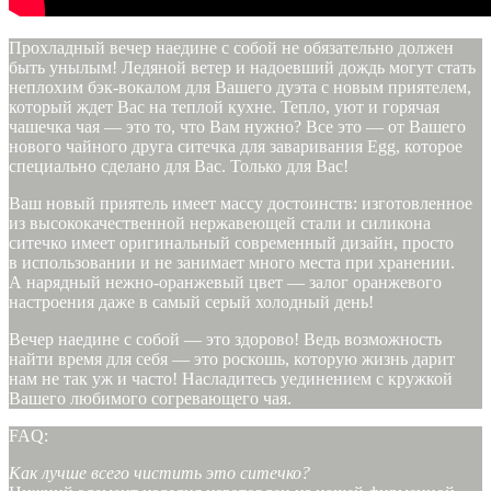
Прохладный вечер наедине с собой не обязательно должен
быть унылым! Ледяной ветер и надоевший дождь могут стать
неплохим бэк-вокалом для Вашего дуэта с новым приятелем,
который ждет Вас на теплой кухне. Тепло, уют и горячая
чашечка чая — это то, что Вам нужно? Все это — от Вашего
нового чайного друга ситечка для заваривания Egg, которое
специально сделано для Вас. Только для Вас!
Ваш новый приятель имеет массу достоинств: изготовленное
из высококачественной нержавеющей стали и силикона
ситечко имеет оригинальный современный дизайн, просто
в использовании и не занимает много места при хранении.
А нарядный нежно-оранжевый цвет — залог оранжевого
настроения даже в самый серый холодный день!
Вечер наедине с собой — это здорово! Ведь возможность
найти время для себя — это роскошь, которую жизнь дарит
нам не так уж и часто! Насладитесь уединением с кружкой
Вашего любимого согревающего чая.
FAQ:
Как лучше всего чистить это ситечко?