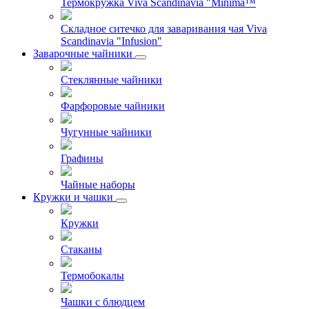
Термокружка Viva Scandinavia "Minima™
Складное ситечко для заваривания чая Viva
Scandinavia "Infusion"
Заварочные чайники
Стеклянные чайники
Фарфоровые чайники
Чугунные чайники
Графины
Чайные наборы
Кружки и чашки
Кружки
Стаканы
Термобокалы
Чашки с блюдцем