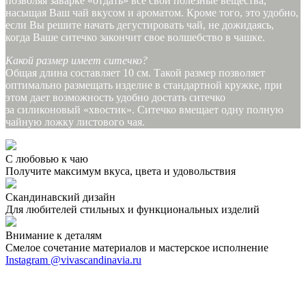
позволяя заварке «отдать» все свои полезные вещества,
насыщая Ваш чай вкусом и ароматом. Кроме того, это удобно,
если Вы решите начать дегустировать чай, не дожидаясь,
когда Ваше ситечко закончит свое волшебство в чашке.
Какой размер имеет ситечко?
Общая длина составляет 10 см. Такой размер позволяет
оптимально размещать изделие в стандартной кружке, при
этом дает возможность удобно достать ситечко
за силиконовый «хвостик». Ситечко вмещает одну полную
чайную ложку листового чая.
С любовью к чаю
Получите максимум вкуса, цвета и удовольствия
Скандинавский дизайн
Для любителей стильных и функциональных изделий
Внимание к деталям
Смелое сочетание материалов и мастерское исполнение
Instagram @vivascandinavia.ru