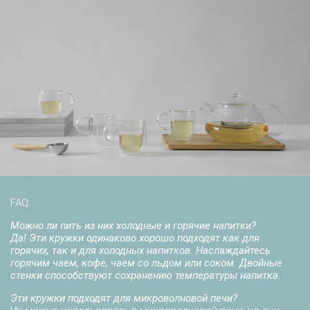
FAQ:
Можно ли пить из них холодные и горячие напитки?
Да! Эти кружки одинаково хорошо подходят как для
горячих, так и для холодных напитков. Наслаждайтесь
горячим чаем, кофе, чаем со льдом или соком. Двойные
стенки способствуют сохранению температуры напитка.
Эти кружки подходят для микроволновой печи?