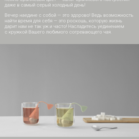
даже в самый серый холодный день!
Вечер наедине с собой — это здорово! Ведь возможность
найти время для себя — это роскошь, которую жизнь
дарит нам не так уж и часто! Насладитесь уединением
с кружкой Вашего любимого согревающего чая.