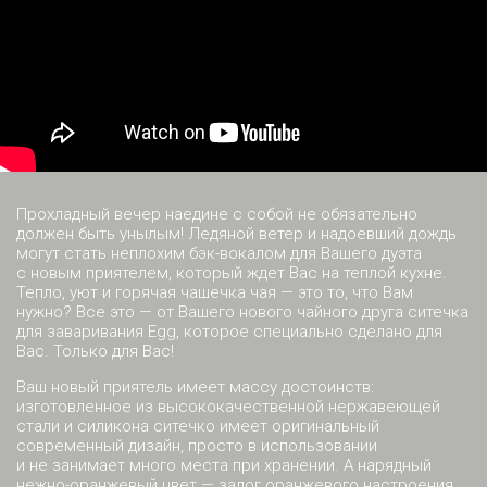
Прохладный вечер наедине с собой не обязательно
должен быть унылым! Ледяной ветер и надоевший дождь
могут стать неплохим бэк-вокалом для Вашего дуэта
с новым приятелем, который ждет Вас на теплой кухне.
Тепло, уют и горячая чашечка чая — это то, что Вам
нужно? Все это — от Вашего нового чайного друга ситечка
для заваривания Egg, которое специально сделано для
Вас. Только для Вас!
Ваш новый приятель имеет массу достоинств:
изготовленное из высококачественной нержавеющей
стали и силикона ситечко имеет оригинальный
современный дизайн, просто в использовании
и не занимает много места при хранении. А нарядный
нежно-оранжевый цвет — залог оранжевого настроения