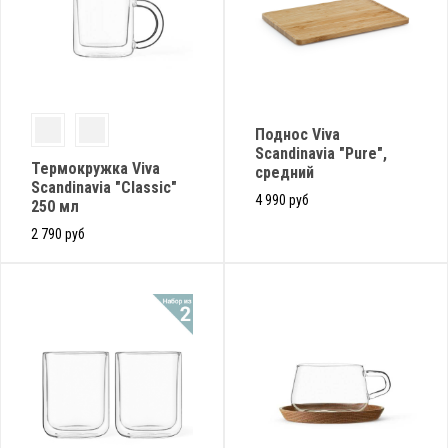
Поднос Viva
Scandinavia "Pure",
Термокружка Viva
средний
Scandinavia "Classic"
4 990 руб
250 мл
2 790 руб