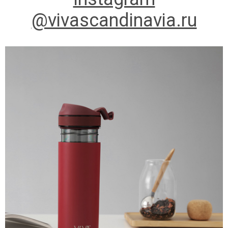
@vivascandinavia.ru