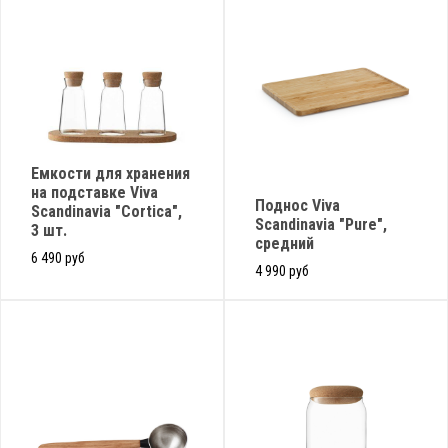
Емкости для хранения
на подставке Viva
Поднос Viva
Scandinavia "Cortica",
Scandinavia "Pure",
3 шт.
средний
6 490 руб
4 990 руб