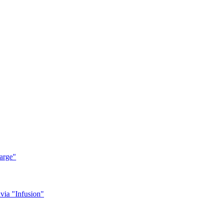
arge"
ia "Infusion"