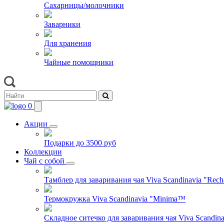
Сахарницы/молочники
Заварники
Для хранения
Чайные помощники
0
Акции
Подарки до 3500 руб
Коллекции
Чай с собой
Тамблер для заваривания чая Viva Scandinavia "Rech
Термокружка Viva Scandinavia "Minima™
Складное ситечко для заваривания чая Viva Scandinav