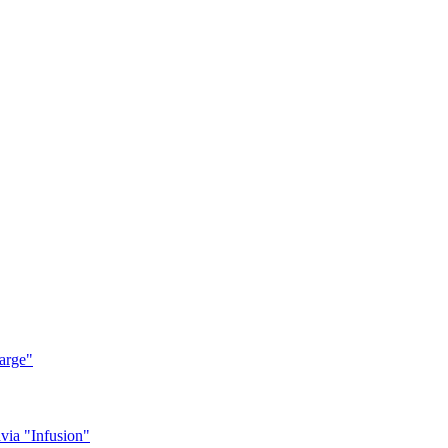
arge"
ia "Infusion"