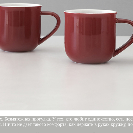
. Безмятежная прогулка. У тех, кто любит одиночество, есть н
Ничто не дает такого комфорта, как держать в руках кружку, п