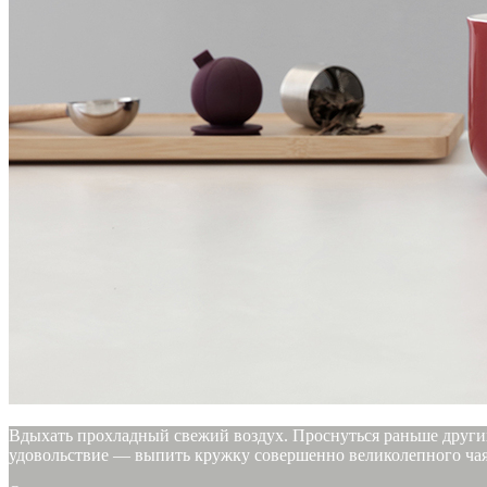
Вдыхать прохладный свежий воздух. Проснуться раньше других
удовольствие — выпить кружку совершенно великолепного чая. 