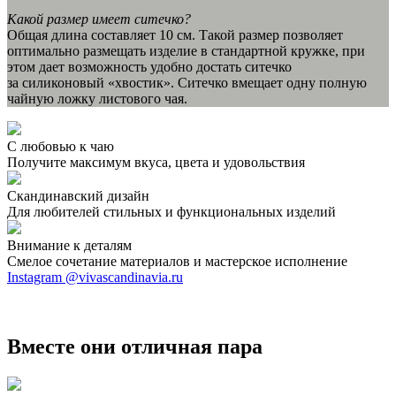
Какой размер имеет ситечко?
Общая длина составляет 10 см. Такой размер позволяет
оптимально размещать изделие в стандартной кружке, при
этом дает возможность удобно достать ситечко
за силиконовый «хвостик». Ситечко вмещает одну полную
чайную ложку листового чая.
С любовью к чаю
Получите максимум вкуса, цвета и удовольствия
Скандинавский дизайн
Для любителей стильных и функциональных изделий
Внимание к деталям
Смелое сочетание материалов и мастерское исполнение
Instagram @vivascandinavia.ru
Вместе они отличная пара