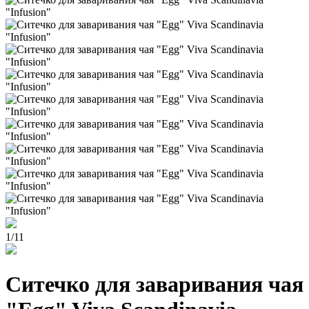
1
/
11
Cитечко для заваривания чая