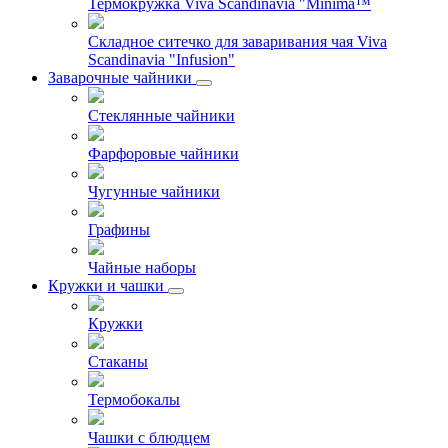
Термокружка Viva Scandinavia "Minima™
Складное ситечко для заваривания чая Viva
Scandinavia "Infusion"
Заварочные чайники
Стеклянные чайники
Фарфоровые чайники
Чугунные чайники
Графины
Чайные наборы
Кружки и чашки
Кружки
Стаканы
Термобокалы
Чашки с блюдцем