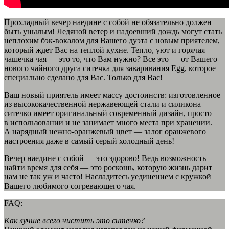
Прохладный вечер наедине с собой не обязательно должен
быть унылым! Ледяной ветер и надоевший дождь могут стать
неплохим бэк-вокалом для Вашего дуэта с новым приятелем,
который ждет Вас на теплой кухне. Тепло, уют и горячая
чашечка чая — это то, что Вам нужно? Все это — от Вашего
нового чайного друга ситечка для заваривания Egg, которое
специально сделано для Вас. Только для Вас!
Ваш новый приятель имеет массу достоинств: изготовленное
из высококачественной нержавеющей стали и силикона
ситечко имеет оригинальный современный дизайн, просто
в использовании и не занимает много места при хранении.
А нарядный нежно-оранжевый цвет — залог оранжевого
настроения даже в самый серый холодный день!
Вечер наедине с собой — это здорово! Ведь возможность
найти время для себя — это роскошь, которую жизнь дарит
нам не так уж и часто! Насладитесь уединением с кружкой
Вашего любимого согревающего чая.
FAQ:
Как лучше всего чистить это ситечко?