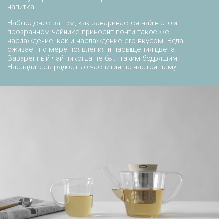
напитка.
Наблюдение за тем, как заваривается чай в этом
прозрачном чайнике приносит почти такое же
наслаждение, как и наслаждение его вкусом. Вода
оживает по мере появления и насыщения цвета.
Заваренный чай никогда не был таким бодрящим.
Насладитесь радостью чаепития по-настоящему.