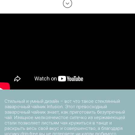
Стильный и умный дизайн – вот что такое стеклянный
заварочный чайник Infusion. Этот превосходный
заварочный чайник знает, как приготовить безупречный
чай. Изящное мелкоячеистое ситечко из нержавеющей
стали позволяет листьям чая кружиться в танце и
раскрыть весь свой вкус и совершенство, а благодаря
носику drip-free вы не потеряете ни капли любимого