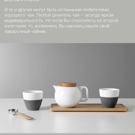
И те и другие могут быть истинными любителями
хорошего чая. Любой ценитель чая — всегда яркая
индивидуальность. Но если Вы относитесь ко второй
категории, то, возможно, Вы наконец нашли свой
заварочный чайник.