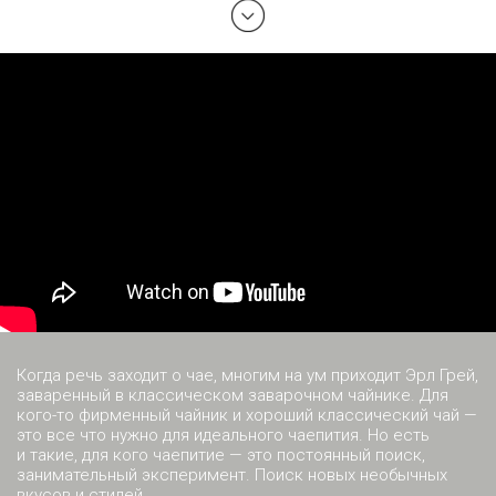
Когда речь заходит о чае, многим на ум приходит Эрл Грей,
заваренный в классическом заварочном чайнике. Для
кого-то фирменный чайник и хороший классический чай —
это все что нужно для идеального чаепития. Но есть
и такие, для кого чаепитие — это постоянный поиск,
занимательный эксперимент. Поиск новых необычных
вкусов и стилей.