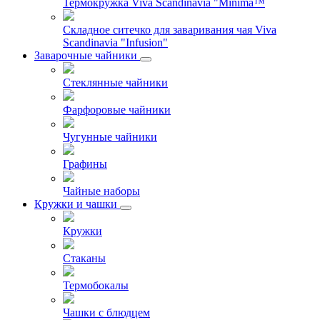
Термокружка Viva Scandinavia "Minima™
Складное ситечко для заваривания чая Viva
Scandinavia "Infusion"
Заварочные чайники
Стеклянные чайники
Фарфоровые чайники
Чугунные чайники
Графины
Чайные наборы
Кружки и чашки
Кружки
Стаканы
Термобокалы
Чашки с блюдцем