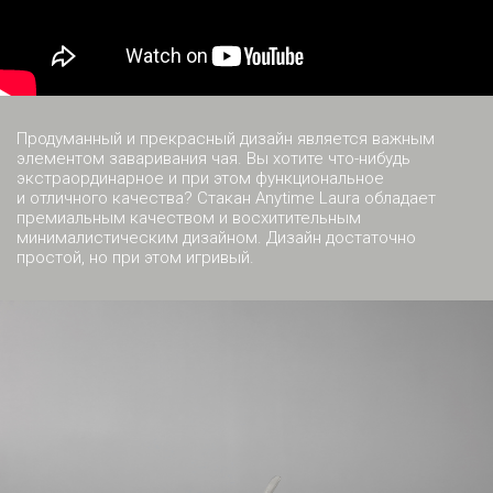
Продуманный и прекрасный дизайн является важным
элементом заваривания чая. Вы хотите что-нибудь
экстраординарное и при этом функциональное
и отличного качества? Стакан Anytime Laura обладает
премиальным качеством и восхитительным
минималистическим дизайном. Дизайн достаточно
простой, но при этом игривый.