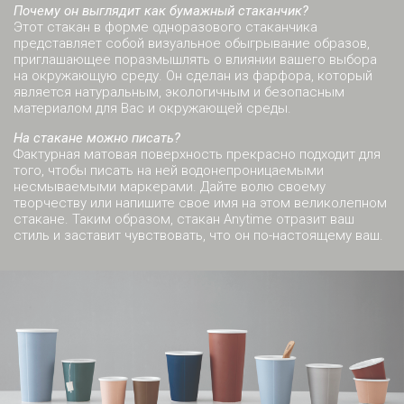
Почему он выглядит как бумажный стаканчик?
Этот стакан в форме одноразового стаканчика
представляет собой визуальное обыгрывание образов,
приглашающее поразмышлять о влиянии вашего выбора
на окружающую среду. Он сделан из фарфора, который
является натуральным, экологичным и безопасным
материалом для Вас и окружающей среды.
На стакане можно писать?
Фактурная матовая поверхность прекрасно подходит для
того, чтобы писать на ней водонепроницаемыми
несмываемыми маркерами. Дайте волю своему
творчеству или напишите свое имя на этом великолепном
стакане. Таким образом, стакан Anytime отразит ваш
стиль и заставит чувствовать, что он по-настоящему ваш.