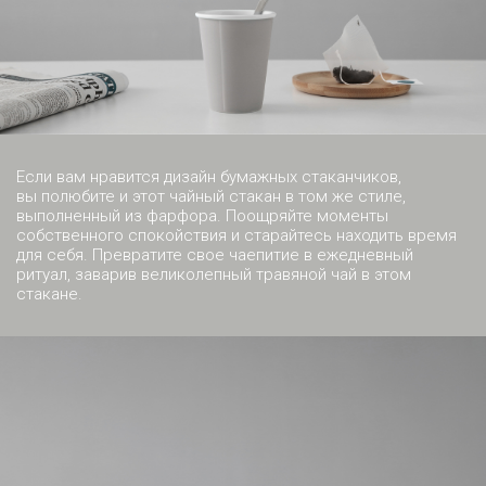
Если вам нравится дизайн бумажных стаканчиков,
вы полюбите и этот чайный стакан в том же стиле,
выполненный из фарфора. Поощряйте моменты
собственного спокойствия и старайтесь находить время
для себя. Превратите свое чаепитие в ежедневный
ритуал, заварив великолепный травяной чай в этом
стакане.