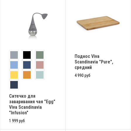
Поднос Viva
Scandinavia "Pure",
средний
4 990 руб
Cитечко для
заваривания чая "Egg"
Viva Scandinavia
"Infusion"
1 999 руб