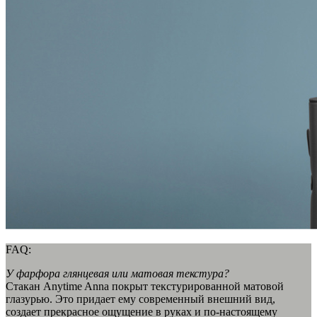
FAQ:
У фарфора глянцевая или матовая текстура?
Стакан Anytime Anna покрыт текстурированной матовой
глазурью. Это придает ему современный внешний вид,
создает прекрасное ощущение в руках и по-настоящему