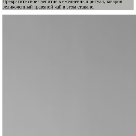
Превратите свое чаепитие в ежедневный ритуал, заварив
великолепный травяной чай в этом стакане.