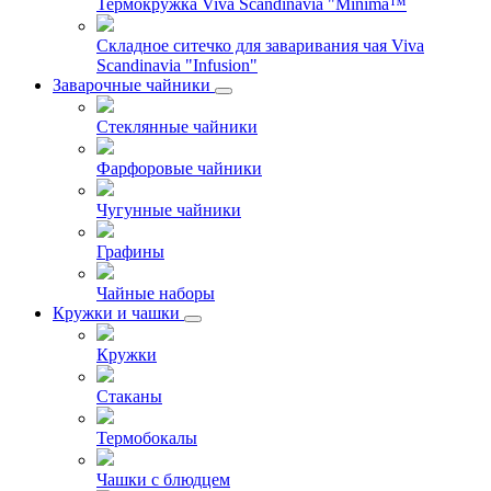
Термокружка Viva Scandinavia "Minima™
Складное ситечко для заваривания чая Viva
Scandinavia "Infusion"
Заварочные чайники
Стеклянные чайники
Фарфоровые чайники
Чугунные чайники
Графины
Чайные наборы
Кружки и чашки
Кружки
Стаканы
Термобокалы
Чашки с блюдцем