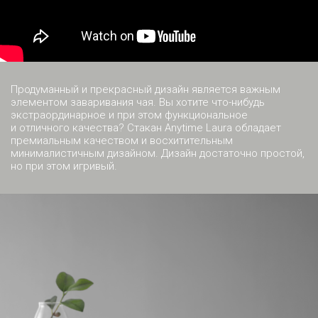
Продуманный и прекрасный дизайн является важным
элементом заваривания чая. Вы хотите что-нибудь
экстраординарное и при этом функциональное
и отличного качества? Стакан Anytime Laura обладает
премиальным качеством и восхитительным
минималистичным дизайном. Дизайн достаточно простой,
но при этом игривый.