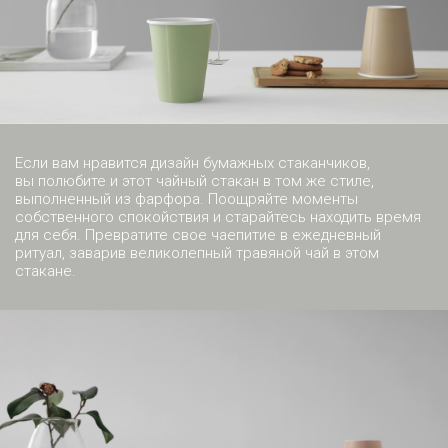
Если вам нравится дизайн бумажных стаканчиков,
вы полюбите и этот чайный стакан в том же стиле,
выполненный из фарфора. Поощряйте моменты
собственного спокойствия и старайтесь находить время
для себя. Превратите свое чаепитие в ежедневный
ритуал, заварив великолепный травяной чай в этом
стакане.