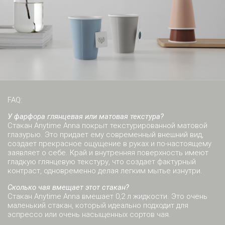
FAQ:
У фарфора глянцевая или матовая текстура?
Стакан Anytime Anna покрыт текстурированной матовой
глазурью. Это придает ему современный внешний вид,
создает прекрасное ощущение в руках и по-настоящему
заявляет о себе. Край и внутренняя поверхность имеют
гладкую глянцевую текстуру, что создает фактурный
контраст, одновременно делая легким мытье изнутри.
Сколько чая вмещает этот стакан?
Стакан Anytime Anna вмешает 0,2 л жидкости. Это очень
маленький стакан, который идеально подходит для
эспрессо или очень насыщенных сортов чая.