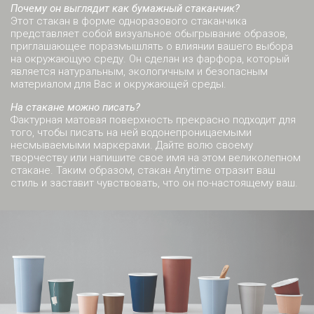
Почему он выглядит как бумажный стаканчик?
Этот стакан в форме одноразового стаканчика
представляет собой визуальное обыгрывание образов,
приглашающее поразмышлять о влиянии вашего выбора
на окружающую среду. Он сделан из фарфора, который
является натуральным, экологичным и безопасным
материалом для Вас и окружающей среды.
На стакане можно писать?
Фактурная матовая поверхность прекрасно подходит для
того, чтобы писать на ней водонепроницаемыми
несмываемыми маркерами. Дайте волю своему
творчеству или напишите свое имя на этом великолепном
стакане. Таким образом, стакан Anytime отразит ваш
стиль и заставит чувствовать, что он по-настоящему ваш.