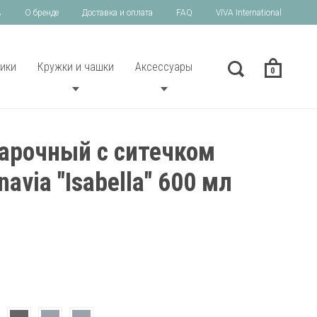
A
О бренде
Доставка и оплата
FAQ
VIVA International
ики
Кружки и чашки
Аксессуары
0
арочный с ситечком
navia "Isabella" 600 мл