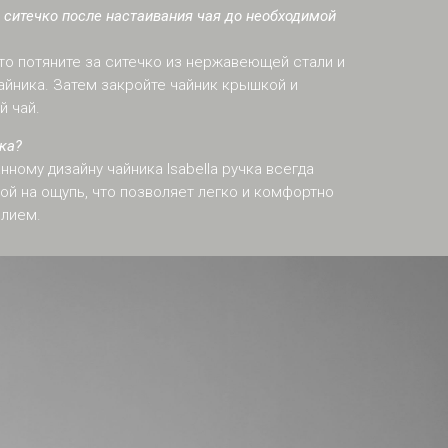
я ситечко после настаивания чая до необходимой
то потяните за ситечко из нержавеющей стали и
чайника. Затем закройте чайник крышкой и
й чай.
ка?
нному дизайну чайника Isabella ручка всегда
ой на ощупь, что позволяет легко и комфортно
елием.