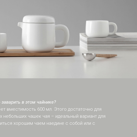
 заварить в этом чайнике?
меет вместимость 600 мл. Этого достаточно для
х небольших чашек чая – идеальный вариант для
диться хорошим чаем наедине с собой или с