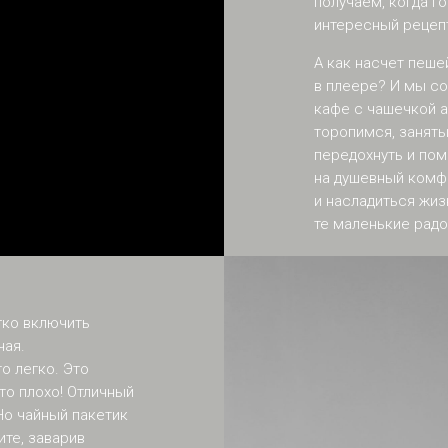
получаем, когда 
интересный рецеп
А как насчет пеше
в плеере? И мы со
кафе с чашечкой 
торопимся, заняты
передохнуть и по
на душевный комф
и насладиться жиз
те маленькие радо
гко включить
чая.
о легко. Это
это плохо! Отличный
 Но чайный пакетик
ите, заварив