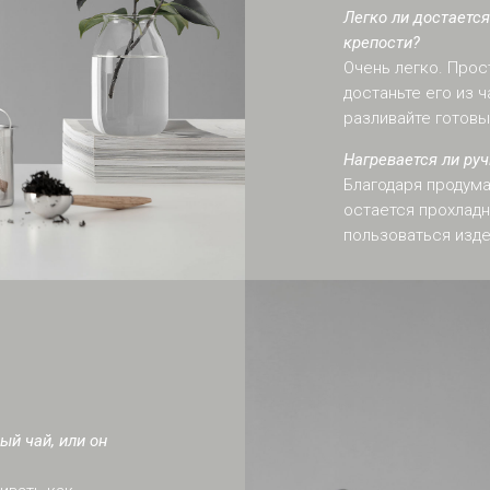
Легко ли достаетс
крепости?
Очень легко. Прос
достаньте его из 
разливайте готовы
Нагревается ли руч
Благодаря продума
остается прохладн
пользоваться изд
ый чай, или он