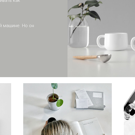
ивать как
й машине. Но он