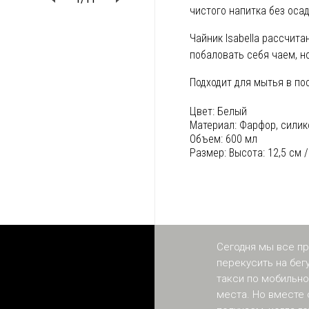
чистого напитка без осад
Чайник Isabella рассчита
побаловать себя чаем, но
Подходит для мытья в п
Цвет:
Белый
Материал:
Фарфор, силик
Объем:
600 мл
Размер:
Высота: 12,5 см 
Сегодня мы все пр
перекусить на бег
такси по мобильно
места. Но вместе 