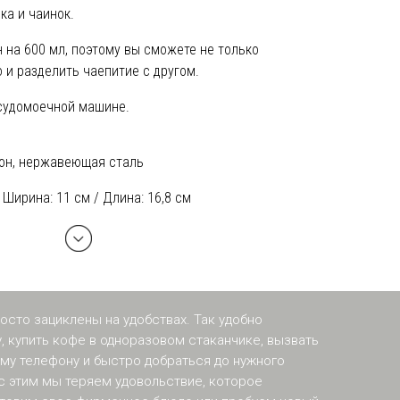
ка и чаинок.
н на 600 мл, поэтому вы сможете не только
 и разделить чаепитие с другом.
осудомоечной машине.
он, нержавеющая сталь
/ Ширина: 11 см / Длина: 16,8 см
осто зациклены на удобствах. Так удобно
у, купить кофе в одноразовом стаканчике, вызвать
му телефону и быстро добраться до нужного
с этим мы теряем удовольствие, которое