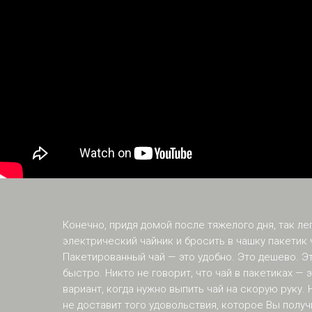
Конечно, придя домой после тяжелого дня, так ле
электрический чайник и бросить в чашку пакетик 
Пакетированный чай — это удобно. Это дешево. Эт
быстро. Никто не говорит, что чай в пакетиках — 
вариант, когда нужно выпить чай на скорую руку.
не доставит того удовольствия, которое Вы получ