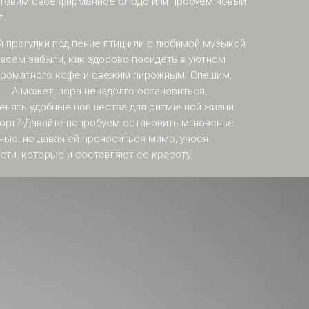
готовим свое фирменное блюдо или пробуем новый
т.
й прогулки под пение птиц или с любимой музыкой
всем забыли, как здорово посидеть в уютном
ароматного кофе и свежим пирожным. Спешим,
... А может, пора ненадолго остановиться,
менять удобные новшества для ритмичной жизни
орт? Давайте попробуем остановить мгновенье
нью, не давая ей проноситься мимо, унося
сти, которые и составляют ее красоту!