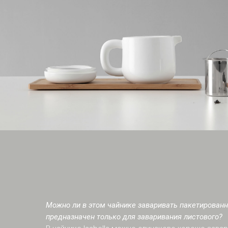
Можно ли в этом чайнике заваривать пакетированн
предназначен только для заваривания листового?