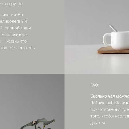
что другое.
тливыми! Вот
 великолепный
й, спокойствия
. Насладитесь
 — жизнь это
ов. Не ленитесь
FAQ:
Сколько чая можно
Чайник Isabella и
приготовления тре
того, чтобы насла
другом.