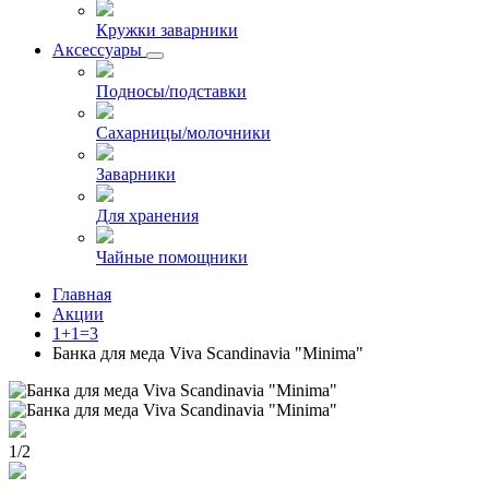
Кружки заварники
Аксессуары
Подносы/подставки
Сахарницы/молочники
Заварники
Для хранения
Чайные помощники
Главная
Акции
1+1=3
Банка для меда Viva Scandinavia "Minima"
1
/
2