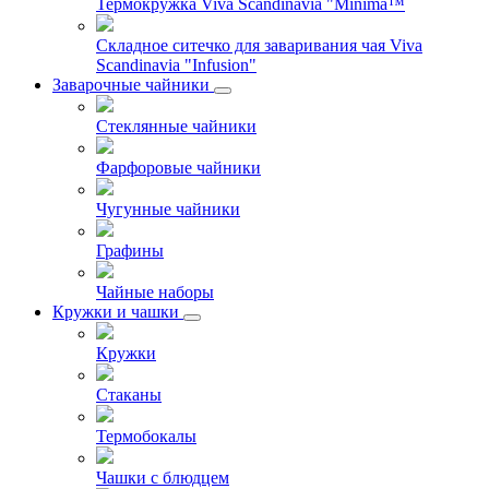
Термокружка Viva Scandinavia "Minima™
Складное ситечко для заваривания чая Viva
Scandinavia "Infusion"
Заварочные чайники
Стеклянные чайники
Фарфоровые чайники
Чугунные чайники
Графины
Чайные наборы
Кружки и чашки
Кружки
Стаканы
Термобокалы
Чашки с блюдцем