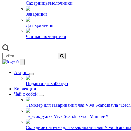
Сахарницы/молочники
Заварники
Для хранения
Чайные помощники
0
Акции
Подарки до 3500 руб
Коллекции
Чай с собой
Тамблер для заваривания чая Viva Scandinavia "Rech
Термокружка Viva Scandinavia "Minima™
Складное ситечко для заваривания чая Viva Scandinav