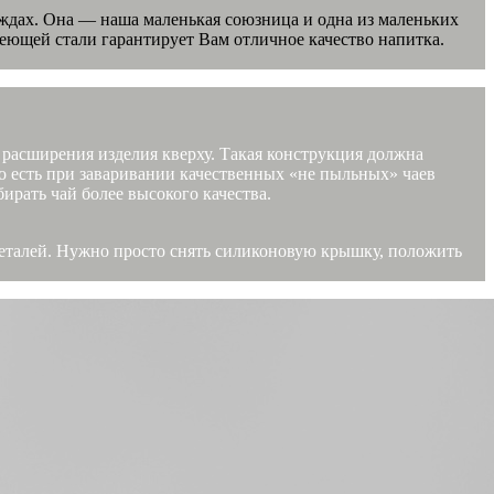
деждах. Она — наша маленькая союзница и одна из маленьких
веющей стали гарантирует Вам отличное качество напитка.
 расширения изделия кверху. Такая конструкция должна
То есть при заваривании качественных «не пыльных» чаев
ирать чай более высокого качества.
 деталей. Нужно просто снять силиконовую крышку, положить