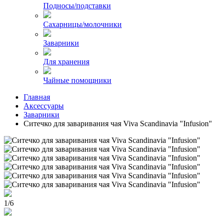
Подносы/подставки
Сахарницы/молочники
Заварники
Для хранения
Чайные помощники
Главная
Аксессуары
Заварники
Ситечко для заваривания чая Viva Scandinavia "Infusion"
1
/
6