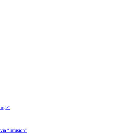
arge"
ia "Infusion"