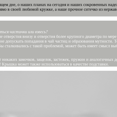
тоящем дне, о наших планах на сегодня и наших сокровенных на
рямо в своей любимой кружке, а наше прочное ситечко из нержа
ться частички или взвесь?
е отверстия внизу и отверстия более крупного диаметра по мере
 не допускать попадания в чай частиц и образования мутности. 
Вы сталкивались с такой проблемой, может быть имеет смысл выб
ет никаких замочков, защелок, застежек, пружин и аналогичных
! Крышка может также использоваться в качестве подставки.