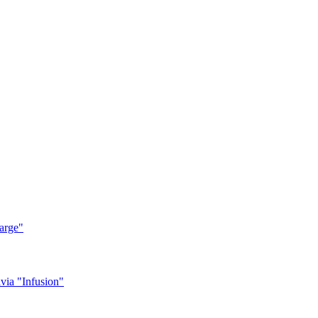
arge"
ia "Infusion"