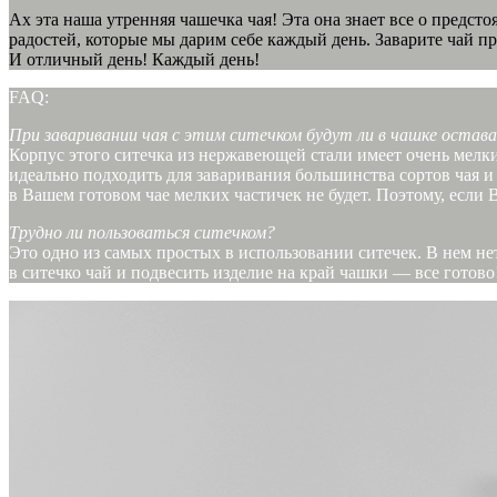
Ах эта наша утренняя чашечка чая! Эта она знает все о предс
радостей, которые мы дарим себе каждый день. Заварите чай п
И отличный день! Каждый день!
FAQ:
При заваривании чая с этим ситечком будут ли в чашке остава
Корпус этого ситечка из нержавеющей стали имеет очень мелки
идеально подходить для заваривания большинства сортов чая и
в Вашем готовом чае мелких частичек не будет. Поэтому, если 
Трудно ли пользоваться ситечком?
Это одно из самых простых в использовании ситечек. В нем н
в ситечко чай и подвесить изделие на край чашки — все готово