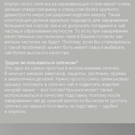
Корпус этого ситечка из нержавеющей стали имеет очень
мелкие отверстия внизу и отверстия более крупного
диаметра по мере расширения изделия кверху. Такая
конструкция должна идеально подходить для заваривания
большинства сортов чая и не допускать попадания в чай
частиц и образования мутности. То есть при заваривании
качественных «не пыльных» чаев в Вашем готовом чае
мелких частичек не будет. Поэтому, если Вы сталкивались
с такой проблемой, может быть имеет смысл выбирать
чай более высокого качества.
Трудно ли пользоваться ситечком?
Это одно из самых простых в использовании ситечек.
В нем нет никаких замочков, защелок, застежек, пружин
и аналогичных деталей. Нужно просто снять силиконовую
крышку, положить в ситечко чай и подвесить изделие
на край чашки — все готово! Крышка может также
использоваться в качестве подставки, поэтому после
заваривания чая до нужной крепости Вы можете достать
ситечко из чашки и поставить на подставку — удобно
и опрятно.