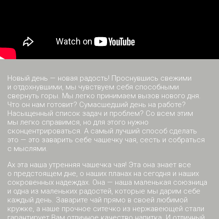
Новый день — новая радость! Проснувшись свежими
и отдохнувшими, мы чувствуем себя способными
свернуть горы. Мы легко принимаем вызов нового дня.
Что он нам готовит? Сумасшедший день на работе?
Насыщенный список задач и проблем? Со всем этим
мы легко справимся, но для этого нужно
сконцентрироваться. А самый лучший способ сделать
это — это заварить себе чашечку чая, сесть и собраться
с мыслями.
Ах эта наша утренняя чашечка чая! Эта она знает все
о предстоящем дне, о наших планах на сегодня и наших
сокровенных надеждах. Она — наша маленькая союзница
и одна из маленьких радостей, которые мы дарим себе
каждый день. Заварите чай прямо в своей любимой
кружке, а наше прочное ситечко из нержавеющей стали
гарантирует Вам отличное качество напитка. И отличный