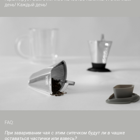
день! Каждый день!
FAQ:
При заваривании чая с этим ситечком будут ли в чашке
оставаться частички или взвесь?