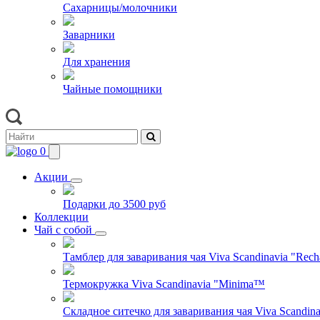
Сахарницы/молочники
Заварники
Для хранения
Чайные помощники
0
Акции
Подарки до 3500 руб
Коллекции
Чай с собой
Тамблер для заваривания чая Viva Scandinavia "Rech
Термокружка Viva Scandinavia "Minima™
Складное ситечко для заваривания чая Viva Scandinav