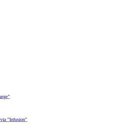
arge"
ia "Infusion"