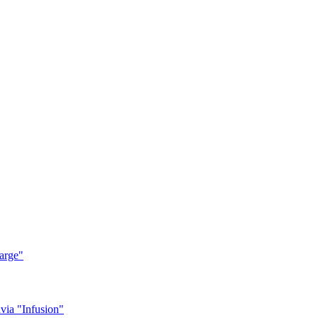
arge"
ia "Infusion"