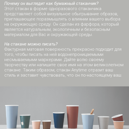
Почему он выглядит как бумажный стаканчик?
Этот стакан в форме одноразового стаканчика
представляет собой визуальное обыгрывание образов,
приглашающее поразмышлять о влиянии вашего выбора
на окружающую среду. Он сделан из фарфора, который
является натуральным, экологичным и безопасным
материалом для Вас и окружающей среды.
На стакане можно писать?
Фактурная матовая поверхность прекрасно подходит для
того, чтобы писать на ней водонепроницаемыми
несмываемыми маркерами. Дайте волю своему
творчеству или напишите свое имя на этом великолепном
стакане. Таким образом, стакан Anytime отразит ваш
стиль и заставит чувствовать, что он по-настоящему ваш.