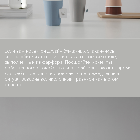
Если вам нравится дизайн бумажных стаканчиков,
вы полюбите и этот чайный стакан в том же стиле,
выполненный из фарфора. Поощряйте моменты
собственного спокойствия и старайтесь находить время
для себя. Превратите свое чаепитие в ежедневный
ритуал, заварив великолепный травяной чай в этом
стакане.