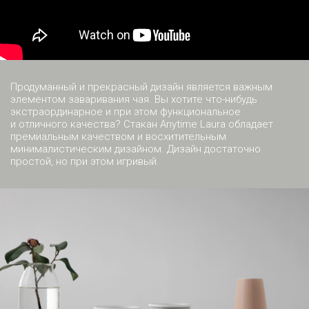
Продуманный и прекрасный дизайн является важным
элементом заваривания чая. Вы хотите что-нибудь
экстраординарное и при этом функциональное
и отличного качества? Стакан Anytime Laura обладает
премиальным качеством и восхитительным
минималистическим дизайном. Дизайн достаточно
простой, но при этом игривый.