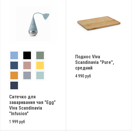
Поднос Viva
Scandinavia "Pure",
средний
4 990 руб
Cитечко для
заваривания чая "Egg"
Viva Scandinavia
"Infusion"
1 999 руб