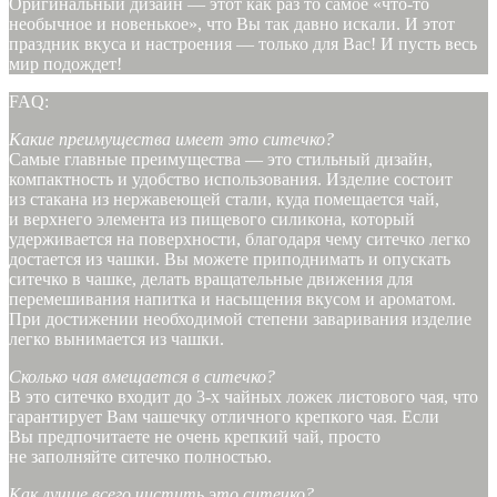
Оригинальный дизайн — этот как раз то самое «что-то
необычное и новенькое», что Вы так давно искали. И этот
праздник вкуса и настроения — только для Вас! И пусть весь
мир подождет!
FAQ:
Какие преимущества имеет это ситечко?
Самые главные преимущества — это стильный дизайн,
компактность и удобство использования. Изделие состоит
из стакана из нержавеющей стали, куда помещается чай,
и верхнего элемента из пищевого силикона, который
удерживается на поверхности, благодаря чему ситечко легко
достается из чашки. Вы можете приподнимать и опускать
ситечко в чашке, делать вращательные движения для
перемешивания напитка и насыщения вкусом и ароматом.
При достижении необходимой степени заваривания изделие
легко вынимается из чашки.
Сколько чая вмещается в ситечко?
В это ситечко входит до 3-х чайных ложек листового чая, что
гарантирует Вам чашечку отличного крепкого чая. Если
Вы предпочитаете не очень крепкий чай, просто
не заполняйте ситечко полностью.
Как лучше всего чистить это ситечко?