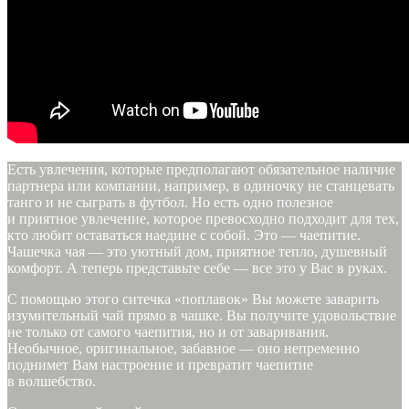
Есть увлечения, которые предполагают обязательное наличие
партнера или компании, например, в одиночку не станцевать
танго и не сыграть в футбол. Но есть одно полезное
и приятное увлечение, которое превосходно подходит для тех,
кто любит оставаться наедине с собой. Это — чаепитие.
Чашечка чая — это уютный дом, приятное тепло, душевный
комфорт. А теперь представьте себе — все это у Вас в руках.
С помощью этого ситечка «поплавок» Вы можете заварить
изумительный чай прямо в чашке. Вы получите удовольствие
не только от самого чаепития, но и от заваривания.
Необычное, оригинальное, забавное — оно непременно
поднимет Вам настроение и превратит чаепитие
в волшебство.