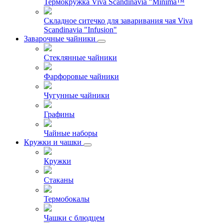
Термокружка Viva Scandinavia "Minima™
Складное ситечко для заваривания чая Viva
Scandinavia "Infusion"
Заварочные чайники
Стеклянные чайники
Фарфоровые чайники
Чугунные чайники
Графины
Чайные наборы
Кружки и чашки
Кружки
Стаканы
Термобокалы
Чашки с блюдцем