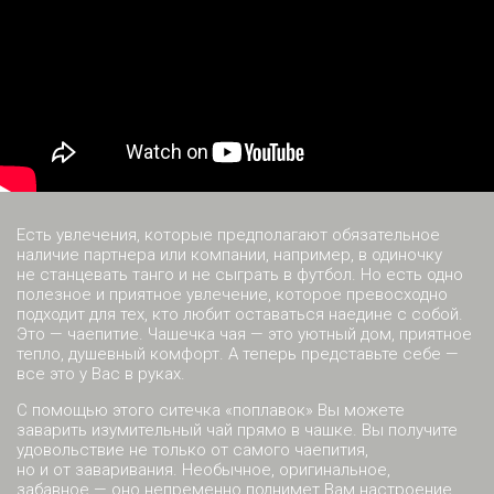
Есть увлечения, которые предполагают обязательное
наличие партнера или компании, например, в одиночку
не станцевать танго и не сыграть в футбол. Но есть одно
полезное и приятное увлечение, которое превосходно
подходит для тех, кто любит оставаться наедине с собой.
Это — чаепитие. Чашечка чая — это уютный дом, приятное
тепло, душевный комфорт. А теперь представьте себе —
все это у Вас в руках.
С помощью этого ситечка «поплавок» Вы можете
заварить изумительный чай прямо в чашке. Вы получите
удовольствие не только от самого чаепития,
но и от заваривания. Необычное, оригинальное,
забавное — оно непременно поднимет Вам настроение