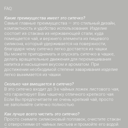
FAQ:
Какие преимущества имеет это ситечко?
Самые главные преимущества — это стильный дизайн,
компактность и удобство использования. Изделие
состоит из стакана из нержавеющей стали, куда
помещается чай, и верхнего элемента из пищевого
силикона, который удерживается на поверхности,
благодаря чему ситечко легко достается из чашки.
Вы можете приподнимать и опускать ситечко в чашке,
делать вращательные движения для перемешивания
напитка и насыщения вкусом и ароматом. При
достижении необходимой степени заваривания изделие
легко вынимается из чашки.
Сколько чая вмещается в ситечко?
В это ситечко входит до 3-х чайных ложек листового чая,
что гарантирует Вам чашечку отличного крепкого чая.
Если Вы предпочитаете не очень крепкий чай, просто
не заполняйте ситечко полностью.
Как лучше всего чистить это ситечко?
Просто снимите силиконовый поплавок, очистите стакан
с отверстиями от чайных листьев и промойте его водой.