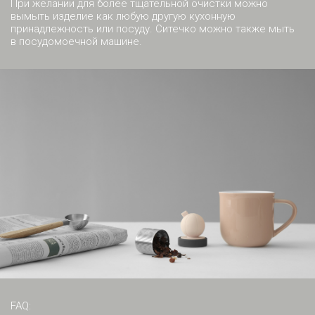
При желании для более тщательной очистки можно
вымыть изделие как любую другую кухонную
принадлежность или посуду. Ситечко можно также мыть
в посудомоечной машине.
FAQ: