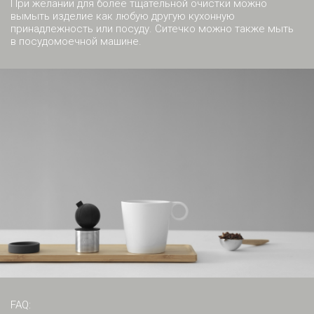
При желании для более тщательной очистки можно
вымыть изделие как любую другую кухонную
принадлежность или посуду. Ситечко можно также мыть
в посудомоечной машине.
FAQ: