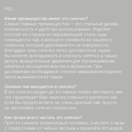
FAQ:
Какие преимущества имеет это ситечко?
Самые главные преимущества — это стильный дизайн,
компактность и удобство использования. Изделие
состоит из стакана из нержавеющей стали, куда
помещается чай, и верхнего элемента из пищевого
силикона, который удерживается на поверхности,
благодаря чему ситечко легко достается из чашки.
Вы можете приподнимать и опускать ситечко в чашке,
делать вращательные движения для перемешивания
напитка и насыщения вкусом и ароматом. При
достижении необходимой степени заваривания изделие
легко вынимается из чашки.
Сколько чая вмещается в ситечко?
В это ситечко входит до 3-х чайных ложек листового чая,
что гарантирует Вам чашечку отличного крепкого чая.
Если Вы предпочитаете не очень крепкий чай, просто
не заполняйте ситечко полностью.
Как лучше всего чистить это ситечко?
Просто снимите силиконовый поплавок, очистите стакан
с отверстиями от чайных листьев и промойте его водой.