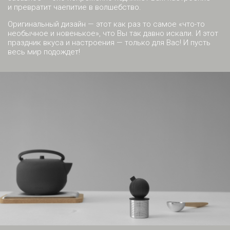
и превратит чаепитие в волшебство.
Оригинальный дизайн — этот как раз то самое «что-то
необычное и новенькое», что Вы так давно искали. И этот
праздник вкуса и настроения — только для Вас! И пусть
весь мир подождет!