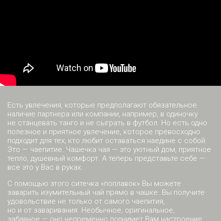
Есть увлечения, которые предполагают обязательное
наличие партнера или компании, например, в одиночку
не станцевать танго и не сыграть в футбол. Но есть одно
полезное и приятное увлечение, которое превосходно
подходит для тех, кто любит оставаться наедине с собой.
Это — чаепитие. Чашечка чая — это уютный дом, приятное
тепло, душевный комфорт. А теперь представьте себе —
все это у Вас в руках.
С помощью этого ситечка «поплавок» Вы можете
заварить изумительный чай прямо в чашке. Вы получите
удовольствие не только от самого чаепития,
но и от заваривания. Необычное, оригинальное,
забавное — оно непременно поднимет Вам настроение