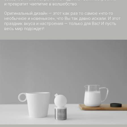
и превратит чаепитие в волшебство.
Оригинальный дизайн — этот как раз то самое «что-то
необычное и новенькое», что Вы так давно искали. И этот
праздник вкуса и настроения — только для Вас! И пусть
весь мир подождет!