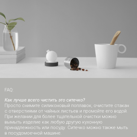
FAQ:
Как лучше всего чистить это ситечко?
Просто снимите силиконовый поплавок, очистите стакан
с отверстиями от чайных листьев и промойте его водой.
При желании для более тщательной очистки можно
вымыть изделие как любую другую кухонную
принадлежность или посуду. Ситечко можно также мыть
в посудомоечной машине.