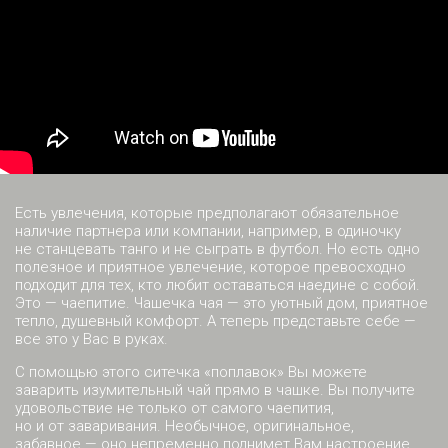
Есть увлечения, которые предполагают обязательное
наличие партнера или компании, например, в одиночку
не станцевать танго и не сыграть в футбол. Но есть одно
полезное и приятное увлечение, которое превосходно
подходит для тех, кто любит оставаться наедине с собой.
Это — чаепитие. Чашечка чая — это уютный дом, приятное
тепло, душевный комфорт. А теперь представьте себе —
все это у Вас в руках.
С помощью этого ситечка «поплавок» Вы можете
заварить изумительный чай прямо в чашке. Вы получите
удовольствие не только от самого чаепития,
но и от заваривания. Необычное, оригинальное,
забавное — оно непременно поднимет Вам настроение