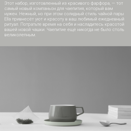
Этот набор, изготовленный из красивого фарфора, — тот
самый новый компаньон для чаепития, который вам
нужен. Нежный, но при этом солидный стиль чайной пары
Ella привнесёт уют и красоту в ваш любимый ежедневный
ритуал. Потратьте время на себя и насладитесь красотой
вашей новой чашки. Чаепитие ещё никогда не было столь
великолепным.