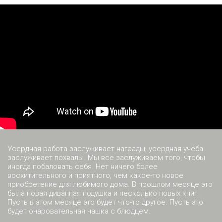
Усердная работа заслуживает награды, усердная учёба
заслуживает похвалы. Мы все заслуживаем того, чтобы
иногда побаловать себя. Нет ничего более
восхитительного и приятного, чем какое-то новое
приобретение для любимого дома. В прошлом месяце это
была новая диванная подушка и несколько новых книг.
Пусть в этом месяце это будет что-то другое. Пусть это
будет очаровательная чашка с блюдцем.