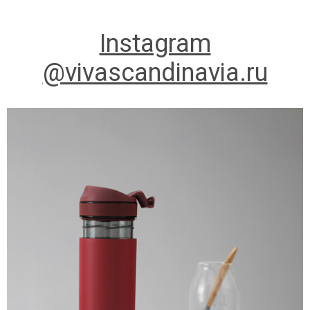
Instagram
@vivascandinavia.ru