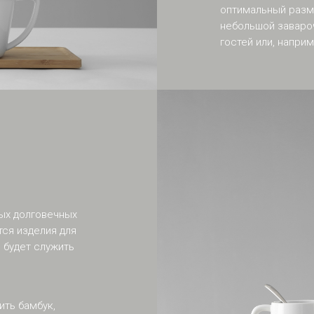
оптимальный разм
небольшой завароч
гостей или, напри
мых долговечных
тся изделия для
 будет служить
ить бамбук,