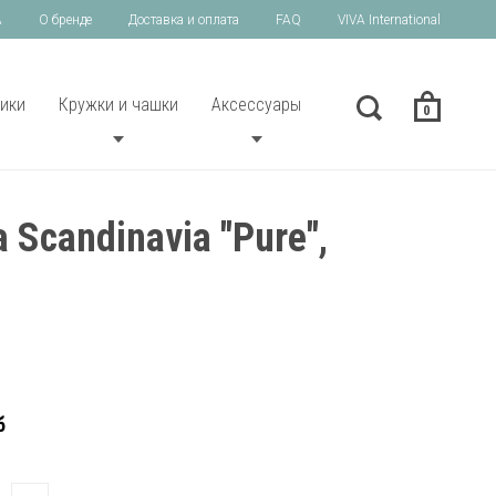
A
О бренде
Доставка и оплата
FAQ
VIVA International
ики
Кружки и чашки
Аксессуары
0
 Scandinavia "Pure",
б