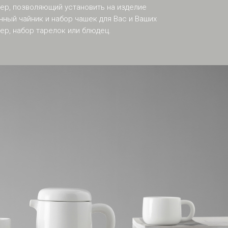
ер, позволяющий установить на изделие
ный чайник и набор чашек для Вас и Ваших
мер, набор тарелок или блюдец.