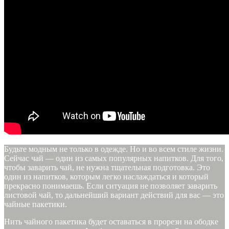
Будьте модным не только в одежде. Но и во всем стиле жизни.
Сейчас чай — один из самых популярных напитков. Для того,
чтобы заварить чай, не нужна тщательная подготовка. Это
один из напитков, которым легко наслаждаться и который
прекрасно понимаешь. Если ситуация не позволяет заварить
листовой чай, то дальнейший вариант действий для вас — это
чайные пакетики.
Нить чайного пакетика будет оставаться в прорези на ободке