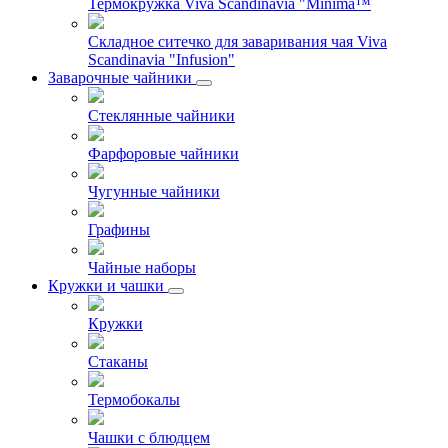
Термокружка Viva Scandinavia "Minima™
Складное ситечко для заваривания чая Viva
Scandinavia "Infusion"
Заварочные чайники
Стеклянные чайники
Фарфоровые чайники
Чугунные чайники
Графины
Чайные наборы
Кружки и чашки
Кружки
Стаканы
Термобокалы
Чашки с блюдцем