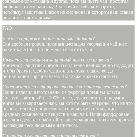
современного стакана Anytime, пока вы пьете чай, постигая
любовь к этому напитку. Чувствуйте себя комфортно,
используя защитный чехол из силикона, в котором ваш стакан
останется прохладным.
FAQ:
Для чего прорезь в ободке чайного стакана?
Эта удобная прорезь предназначена для удержания чайного
пакетика, чтобы он не мешал вам пить чай.
Является ли съемным защитный чехол из силикона?
Конечно! Защитный чехол из силикона великолепно подходит,
чтобы брать и удобно удерживать стакан, даже когда
он наполнен горячим чаем. Вы также можете снять его.
Содержатся ли в фарфоре вредные химические вещества?
Наши изделия изготовлены из фарфора премиум-класса
Cretasolis, который на 100% не содержит свинца и кадмия.
Когда вы завариваете чай, вы хотите быть уверены, что ничто
не остается под вопросом, не говоря уже о попадании
вредных химических веществ в ваш чай. Наши фарфоровые
изделия сделаны с заботой о вашем здоровье, поэтому просто
наслаждайтесь любимым напитком.
У фарфора глянцевая или матовая текстура?