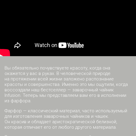
Вы обязательно почувствуете красоту, когда она
окажется у вас в руках. В человеческой природе
на протяжении всей жизни заложено распознание
красоты и совершенства. Именно это мы ощутили, когда
воссоздали наш бестселлер — заварочный чайник
Infusion. Теперь мы представляем вам его в исполнении
из фарфора.
Фарфор — классический материал, часто используемый
для изготовления заварочных чайников и чашек.
Он красив и обладает аристократической белизной,
которая отличает его от любого другого материала.