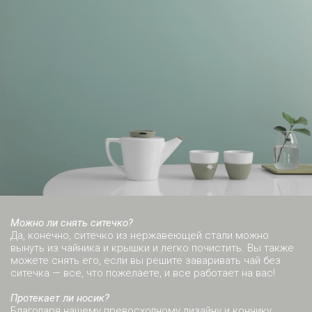
Можно ли снять ситечко?
Да, конечно, ситечко из нержавеющей стали можно
вынуть из чайника и крышки и легко почистить. Вы также
можете снять его, если вы решите заваривать чай без
ситечка — все, что пожелаете, и все работает на вас!
Протекает ли носик?
Благодаря нашему превосходному дизайну и кончику