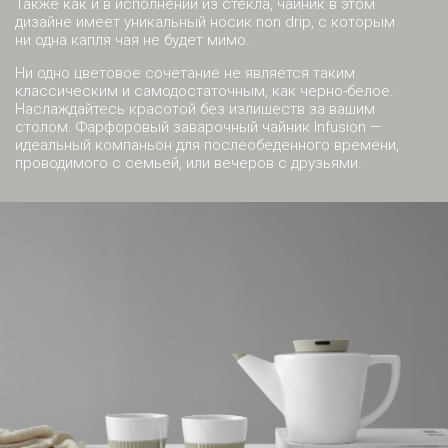
Также как и в исполнении из стекла, чайник в этом
дизайне имеет уникальный носик non drip, с которым
ни одна капля чая не будет мимо.
Ни одно цветовое сочетание не является таким
классическим и самодостаточным, как черно-белое.
Наслаждайтесь красотой без излишеств за вашим
столом. Фарфоровый заварочный чайник Infusion —
идеальный компаньон для послеобеденного времени,
проводимого с семьей, или вечеров с друзьями.