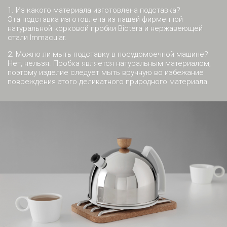
1. Из какого материала изготовлена подставка?
Эта подставка изготовлена из нашей фирменной
натуральной корковой пробки Biotera и нержавеющей
стали Immacular.
2. Можно ли мыть подставку в посудомоечной машине?
Нет, нельзя. Пробка является натуральным материалом,
поэтому изделие следует мыть вручную во избежание
повреждения этого деликатного природного материала.