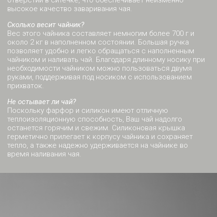
высокое качество заваривания чая.
Сколько весит чайник?
Вес этого чайника составляет немногим более 700 г и
около 2 кг в наполненном состоянии. Большая ручка
позволяет удобно и легко обращаться с наполненным
чайником и наливать чай. Благодаря длинному носику при
необходимости чайником можно пользоваться двумя
руками, поддерживая под носиком с использованием
прихваток.
Не остывает ли чай?
Поскольку фарфор и силикон имеют отличную
теплоизоляционную способность, Ваш чай надолго
останется горячим и свежим. Силиконовая крышка
герметично прилегает к корпусу чайника и сохраняет
тепло, а также надежно удерживается на чайнике во
время наливания чая.