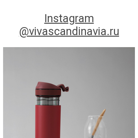
Instagram
@vivascandinavia.ru