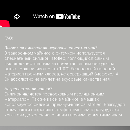
FAQ:
Влияет ли силикон на вкусовые качества чая?
В заварочном чайнике с ситечком используется
специальный силикон Istoflec, являющийся самым
высококачественным из представленных сегодня на
рынке. Наш силикон – это 100% безопасный пищевой
материал премиум-класса, не содержащий бисфенол А.
Он абсолютно не влияет на вкусовые качества чая.
Нагреваются ли чашки?
Силикон является превосходным изоляционным
материалом. Так же как и в чайнике, в чашках
используется силикон премиум-класса Istoflec. Благодаря
этому чашки сохраняют комфортную температуру, даже
когда они до краев наполнены горячим ароматным чаем.