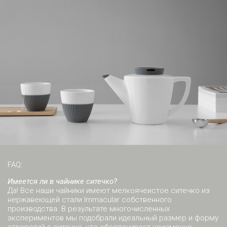
FAQ:
Имеется ли в чайнике ситечко?
Да! Все наши чайники имеют мелкоячеистое ситечко из
нержавеющей стали Immacular собственного
производства. В результате многочисленных
экспериментов мы подобрали идеальный размер и форму
отверстий в ситечке, что обеспечивает неизменно