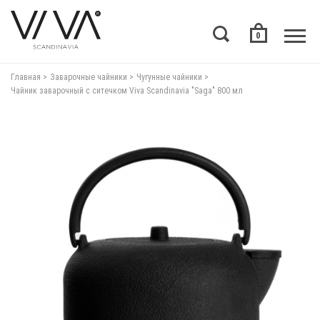
0
Главная
Заварочные чайники
Чугунные чайники
Чайник заварочный с ситечком Viva Scandinavia "Saga" 800 мл