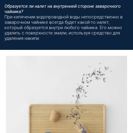
Образуется ли налет на внутренней стороне заварочного
чайника?
При кипячении водопроводной воды непосредственно в
заварочном чайнике всегда будет какой-то налет,
который образуется внутри любого чайника. Его можно
удалить с поверхности эмали, используя средство для
удаления накипи.