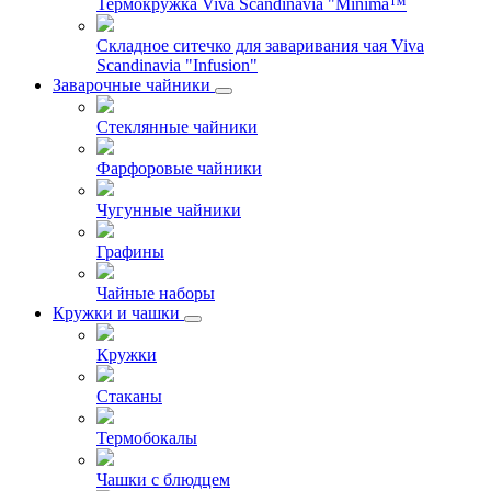
Термокружка Viva Scandinavia "Minima™
Складное ситечко для заваривания чая Viva
Scandinavia "Infusion"
Заварочные чайники
Стеклянные чайники
Фарфоровые чайники
Чугунные чайники
Графины
Чайные наборы
Кружки и чашки
Кружки
Стаканы
Термобокалы
Чашки с блюдцем