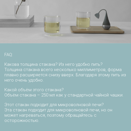
FAQ:
Какова толщина стакана? Из него удобно пить?
Толщина стакана всего несколько миллиметров, форма
плавно расширяется снизу вверх. Благодаря этому пить из
него очень удобно.
Какой объём этого стакана?
Объём стакана – 250 мл как у стандартной чайной чашки.
Этот стакан подходит для микроволновой печи?
Эта стакан подходит для микроволновой печи, но он
может нагреваться, поэтому обращайтесь с
осторожностью.