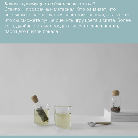
Каковы преимущества бокалов из стекла?
Стекло — прозрачный материал. Это означает, что
вы сможете наслаждаться напитком глазами, а также то,
что вы сможете лучше оценить игру цвета и света. Более
того, двойные стенки создают впечатление напитка,
парящего внутри бокала.