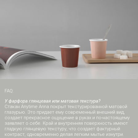
FAQ:
У фарфора глянцевая или матовая текстура?
Стакан Anytime Anna покрыт текстурированной матовой
глазурью. Это придает ему современный внешний вид,
создает прекрасное ощущение в руках и по-настоящему
заявляет о себе. Край и внутренняя поверхность имеют
гладкую глянцевую текстуру, что создает фактурный
контраст, одновременно делая легким мытье изнутри.