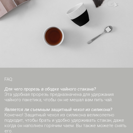
FAQ:
Для чего прорезь в ободке чайного стакана?
Эта удобная прорезь предназначена для удержания
чайного пакетика, чтобы он не мешал вам пить чай.
Является ли съемным защитный чехол из силикона?
Конечно! Защитный чехол из силикона великолепно
подходит, чтобы брать и удобно удерживать стакан, даже
когда он наполнен горячим чаем. Вы также можете снять
его.