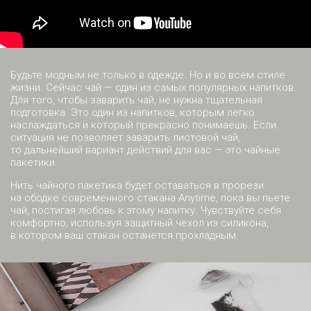
Будьте модным не только в одежде. Но и во всем стиле
жизни. Сейчас чай — один из самых популярных напитков.
Для того, чтобы заварить чай, не нужна тщательная
подготовка. Это один из напитков, которым легко
наслаждаться и который прекрасно понимаешь. Если
ситуация не позволяет заварить листовой чай,
то дальнейший вариант действий для вас — это чайные
пакетики.
Нить чайного пакетика будет оставаться в прорези
на ободке современного стакана Anytime, пока вы пьете
чай, постигая любовь к этому напитку. Чувствуйте себя
комфортно, используя защитный чехол из силикона,
в котором ваш стакан останется прохладным.