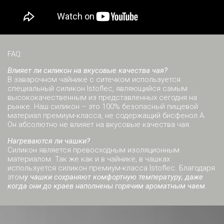
FAQ:
Влияет ли силикон на вкусовые качества чая?
В заварочном чайнике с ситечком используется
специальный силикон Istoflec, являющийся самым
высококачественным из представленных сегодня на
рынке. Наш силикон – это 100% безопасный пищевой
материал премиум-класса, не содержащий бисфенол А.
Он абсолютно не влияет на вкусовые качества чая.
Нагреваются ли чашки?
Силикон является превосходным изоляционным
материалом. Так же как и в чайнике, в чашках
используется силикон премиум-класса Istoflec. Благодаря
этом
у ч
ашки сохраняют комфортную температуру, даже
когда они до краев наполнены горячим ароматным чаем.