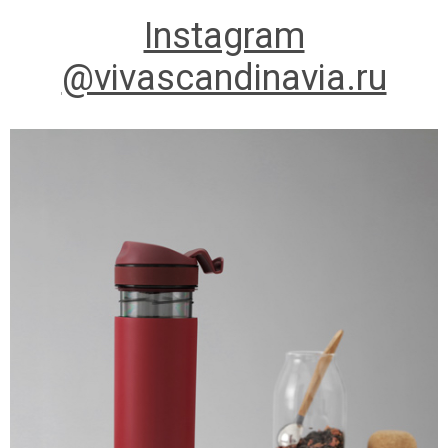
Instagram
@vivascandinavia.ru