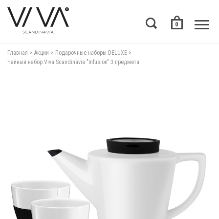
0
Главная
Акции
Подарочные наборы DELUXE
Чайный набор Viva Scandinavia "Infusion" 3 предмета