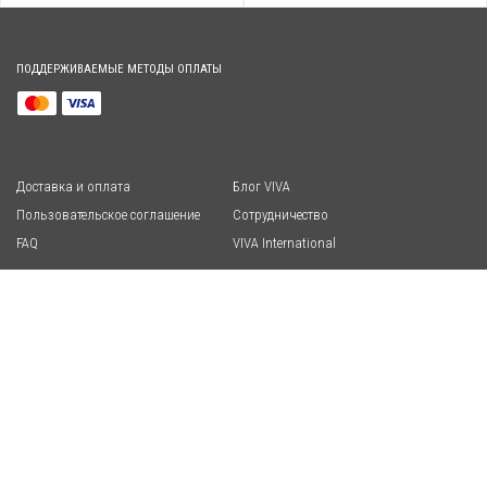
ПОДДЕРЖИВАЕМЫЕ МЕТОДЫ ОПЛАТЫ
Доставка и оплата
Блог VIVA
Пользовательское соглашение
Сотрудничество
FAQ
VIVA International
СВЯЖИТЕСЬ С НАМИ:
8 495 409-22-88
vivascandinavia-shop@yandex.ru