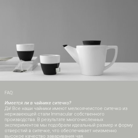
FAQ:
Имеется ли в чайнике ситечко?
Да! Все наши чайники имеют мелкоячеистое ситечко из
нержавеющей стали Immacular собственного
производства. В результате многочисленных
экспериментов мы подобрали идеальный размер и форму
отверстий в ситечке, что обеспечивает неизменно
высокое качество заваривания чая.