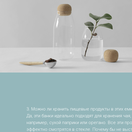
3. Можно ли хранить пищевые продукты в этих ем
Да, эти банки идеально подходят для хранения чая,
например, сухой паприки или орегано. Все эти пр
эффектно смотрятся в стекле. Почему бы не выста