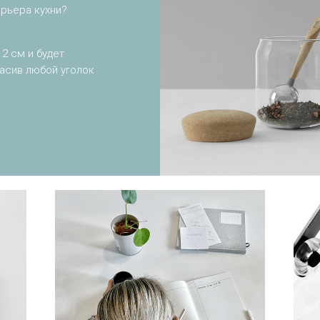
ерьера кухни?
2 см и будет
асив любой уголок