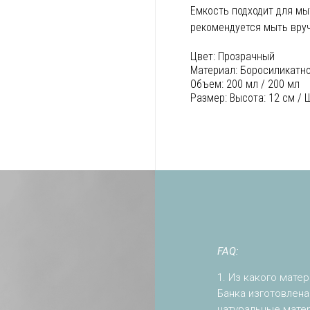
Емкость подходит для м
рекомендуется мыть вру
Цвет:
Прозрачный
Материал:
Боросиликатно
Объем:
200 мл / 200 мл
Размер:
Высота: 12 см / 
FAQ:
1. Из какого мате
Банка изготовлена
натуральные мате