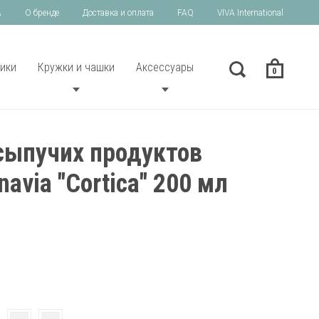
A
О бренде
Доставка и оплата
FAQ
VIVA International
ики
Кружки и чашки
Аксессуары
0
сыпучих продуктов
navia "Cortica" 200 мл