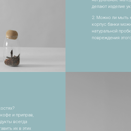
делают изделие у
2. Можно ли мыть
корпус банки мож
натуральной пробк
повреждения этого
костях?
 кофе и приправ,
одукты всегда
вить их в этих