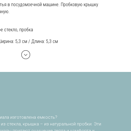
ытья в посудомоечной машине. Пробковую крышку
чную.
е стекло, пробка
Ширина: 5,3 см / Длина: 5,3 см
риала изготовлена емкость?
 из стекла, крышка – из натуральной пробки. Эти
риалы придают ощущение тепла и комфорта и