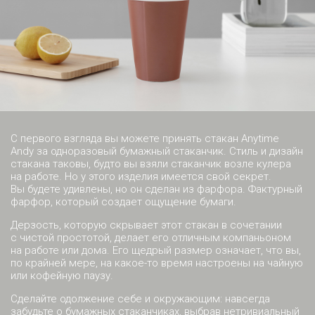
С первого взгляда вы можете принять стакан Anytime
Andy за одноразовый бумажный стаканчик. Стиль и дизайн
стакана таковы, будто вы взяли стаканчик возле кулера
на работе. Но у этого изделия имеется свой секрет.
Вы будете удивлены, но он сделан из фарфора. Фактурный
фарфор, который создает ощущение бумаги.
Дерзость, которую скрывает этот стакан в сочетании
с чистой простотой, делает его отличным компаньоном
на работе или дома. Его щедрый размер означает, что вы,
по крайней мере, на какое-то время настроены на чайную
или кофейную паузу.
Сделайте одолжение себе и окружающим: навсегда
забудьте о бумажных стаканчиках, выбрав нетривиальный