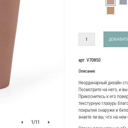
ДОБАВИТЬ
арт. V70850
Описание
Неординарный дизайн ста
Посмотрите на него, и в
Прикоснитесь к его пове
текстурную глазурь благ
покрытия снаружи и бело
знаете ли вы, что на не
1
/
11