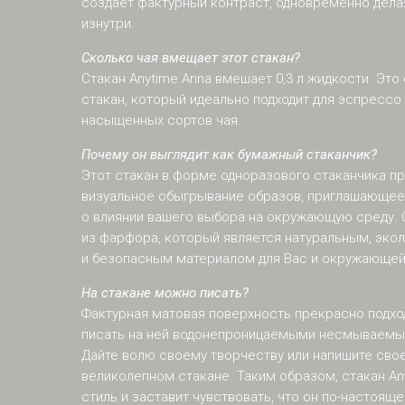
создает фактурный контраст, одновременно дела
изнутри.
Сколько чая вмещает этот стакан?
Стакан Anytime Anna вмешает 0,3 л жидкости. Это
стакан, который идеально подходит для эспрессо
насыщенных сортов чая.
Почему он выглядит как бумажный стаканчик?
Этот стакан в форме одноразового стаканчика п
визуальное обыгрывание образов, приглашающе
о влиянии вашего выбора на окружающую среду. 
из фарфора, который является натуральным, эко
и безопасным материалом для Вас и окружающей
На стакане можно писать?
Фактурная матовая поверхность прекрасно подход
писать на ней водонепроницаемыми несмываемы
Дайте волю своему творчеству или напишите свое
великолепном стакане. Таким образом, стакан An
стиль и заставит чувствовать, что он по-настояще