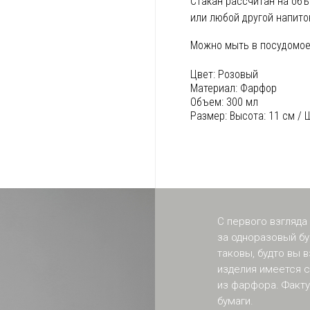
Стакан рассчитан на объ
или любой другой напито
Можно мыть в посудомое
Цвет:
Розовый
Материал:
Фарфор
Объем:
300 мл
Размер:
Высота: 11 см / 
С первого взгляда
за одноразовый бу
таковы, будто вы в
изделия имеется с
из фарфора. Факт
бумаги.