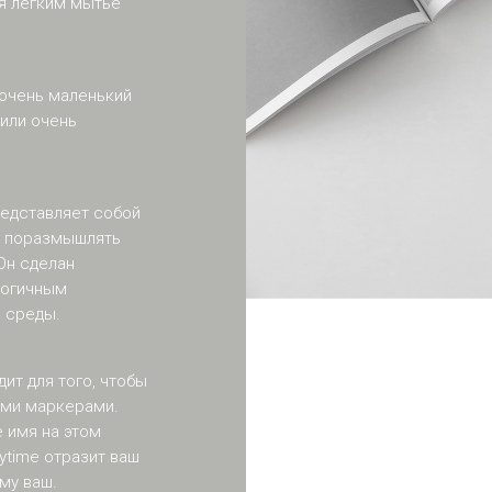
я легким мытье
 очень маленький
 или очень
редставляет собой
е поразмышлять
Он сделан
логичным
 среды.
ит для того, чтобы
ми маркерами.
 имя на этом
ytime отразит ваш
му ваш.