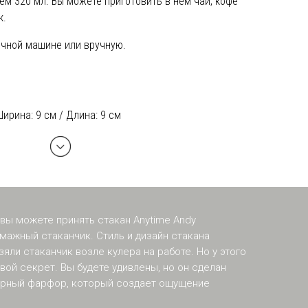
ем 320 мл. Вы можете приготовить в нем чай, кофе
к.
чной машине или вручную.
Ширина: 9 см / Длина: 9 см
 вы можете принять стакан Anytime Andy
мажный стаканчик. Стиль и дизайн стакана
зяли стаканчик возле кулера на работе. Но у этого
вой секрет. Вы будете удивлены, но он сделан
урный фарфор, который создает ощущение