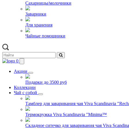
Сахарницы/молочники
Заварники
Для хранения
Чайные помощники
0
Акции
Подарки до 3500 руб
Коллекции
Чай с собой
Тамблер для заваривания чая Viva Scandinavia "Rech
Термокружка Viva Scandinavia "Minima™
Складное ситечко для заваривания чая Viva Scandinav