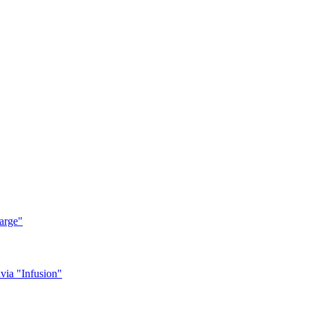
arge"
ia "Infusion"