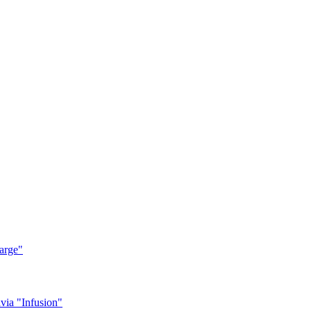
arge"
ia "Infusion"