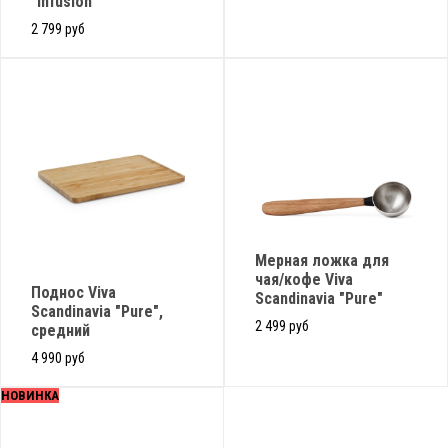
"Infusion"
2 799 руб
Мерная ложка для
чая/кофе Viva
Поднос Viva
Scandinavia "Pure"
Scandinavia "Pure",
2 499 руб
средний
4 990 руб
НОВИНКА