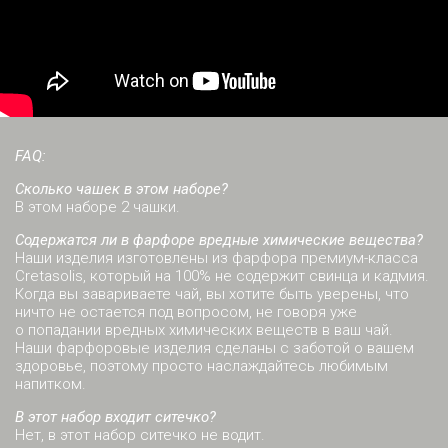
FAQ:
Сколько чашек в этом наборе?
В этом наборе 2 чашки.
Содержатся ли в фарфоре вредные химические вещества?
Наши изделия изготовлены из фарфора премиум-класса
Cretasolis, который на 100% не содержит свинца и кадмия.
Когда вы завариваете чай, вы хотите быть уверены, что
ничто не остается под вопросом, не говоря уже
о попадании вредных химических веществ в ваш чай.
Наши фарфоровые изделия сделаны с заботой о вашем
здоровье, поэтому просто наслаждайтесь любимым
напитком.
В этот набор входит ситечко?
Нет, в этот набор ситечко не водит.