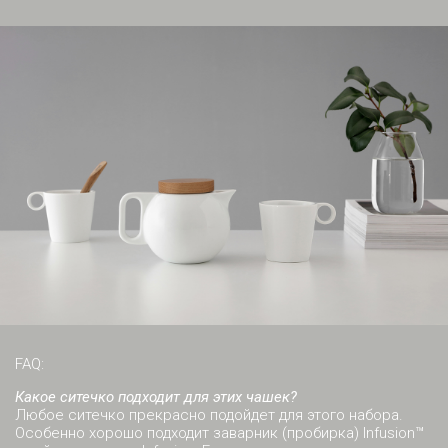
FAQ:
Какое ситечко подходит для этих чашек?
Любое ситечко прекрасно подойдет для этого набора.
Особенно хорошо подходит заварник (пробирка) Infusion™