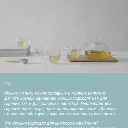
FAQ:
Можно ли пить из них холодные и горячие напитки?
Да! Эти кружки одинаково хорошо подходят как для
горячих, так и для холодных напитков. Наслаждайтесь
горячим чаем, кофе, чаем со льдом или соком. Двойные
стенки способствуют сохранению температуры напитка.
Эти кружки подходят для микроволновой печи?