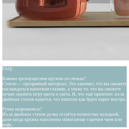
FAQ:
Каковы преимущества кружки из стекла?
Стекло — прозрачный материал. Это означает, что вы сможете
наслаждаться напитком глазами, а также то, что вы сможете
лучше оценить игру цвета и света. И, что ещё приятнее: из-за
двойных стенок кажется, что напиток как будто парит внутри.
Ручка нагревается?
Из-за двойных стенок ручка остаётся полностью холодной,
даже когда кружка наполнена обжигающе горячим чаем или
кофе.