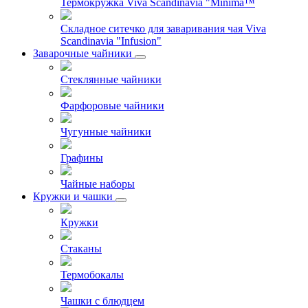
Термокружка Viva Scandinavia "Minima™
Складное ситечко для заваривания чая Viva
Scandinavia "Infusion"
Заварочные чайники
Стеклянные чайники
Фарфоровые чайники
Чугунные чайники
Графины
Чайные наборы
Кружки и чашки
Кружки
Стаканы
Термобокалы
Чашки с блюдцем