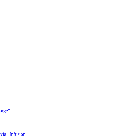
arge"
ia "Infusion"