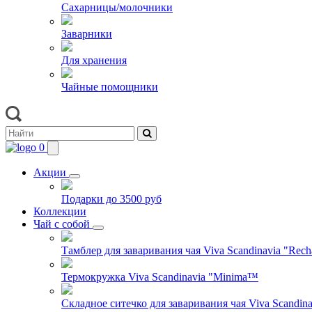
Сахарницы/молочники
Заварники
Для хранения
Чайные помощники
0
Акции
Подарки до 3500 руб
Коллекции
Чай с собой
Тамблер для заваривания чая Viva Scandinavia "Rech
Термокружка Viva Scandinavia "Minima™
Складное ситечко для заваривания чая Viva Scandinav