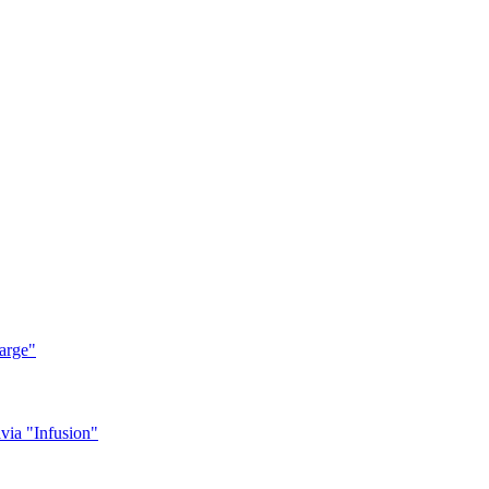
arge"
ia "Infusion"