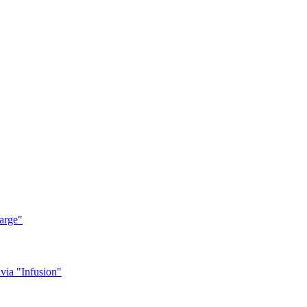
arge"
ia "Infusion"