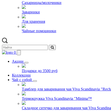
Сахарницы/молочники
Заварники
Для хранения
Чайные помощники
0
Акции
Подарки до 3500 руб
Коллекции
Чай с собой
Тамблер для заваривания чая Viva Scandinavia "Rech
Термокружка Viva Scandinavia "Minima™
Складное ситечко для заваривания чая Viva Scandinav