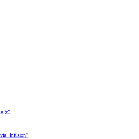
arge"
ia "Infusion"