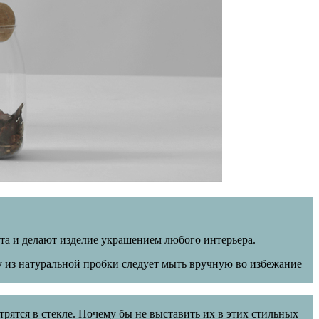
та и делают изделие украшением любого интерьера.
из натуральной пробки следует мыть вручную во избежание
трятся в стекле. Почему бы не выставить их в этих стильных