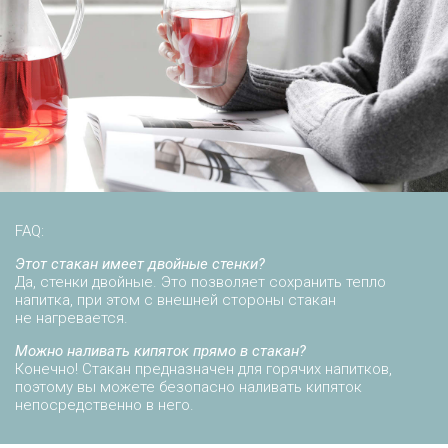
FAQ:
Этот стакан имеет двойные стенки?
Да, стенки двойные. Это позволяет сохранить тепло
напитка, при этом с внешней стороны стакан
не нагревается.
Можно наливать кипяток прямо в стакан?
Конечно! Стакан предназначен для горячих напитков,
поэтому вы можете безопасно наливать кипяток
непосредственно в него.