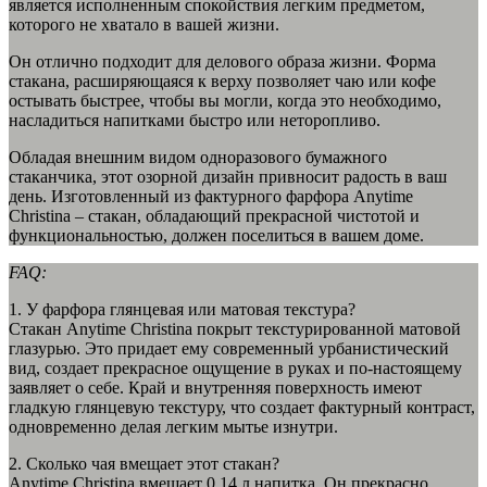
является исполненным спокойствия легким предметом,
которого не хватало в вашей жизни.
Он отлично подходит для делового образа жизни. Форма
стакана, расширяющаяся к верху позволяет чаю или кофе
остывать быстрее, чтобы вы могли, когда это необходимо,
насладиться напитками быстро или неторопливо.
Обладая внешним видом одноразового бумажного
стаканчика, этот озорной дизайн привносит радость в ваш
день. Изготовленный из фактурного фарфора Anytime
Christina – стакан, обладающий прекрасной чистотой и
функциональностью, должен поселиться в вашем доме.
FAQ:
1. У фарфора глянцевая или матовая текстура?
Стакан Anytime Christina покрыт текстурированной матовой
глазурью. Это придает ему современный урбанистический
вид, создает прекрасное ощущение в руках и по-настоящему
заявляет о себе. Край и внутренняя поверхность имеют
гладкую глянцевую текстуру, что создает фактурный контраст,
одновременно делая легким мытье изнутри.
2. Сколько чая вмещает этот стакан?
Anytime Christina вмещает 0,14 л напитка. Он прекрасно