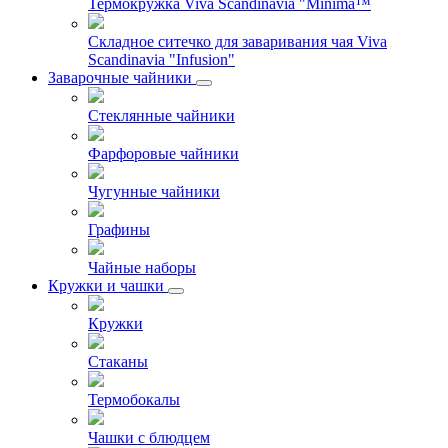
Термокружка Viva Scandinavia "Minima™
Складное ситечко для заваривания чая Viva
Scandinavia "Infusion"
Заварочные чайники
Стеклянные чайники
Фарфоровые чайники
Чугунные чайники
Графины
Чайные наборы
Кружки и чашки
Кружки
Стаканы
Термобокалы
Чашки с блюдцем