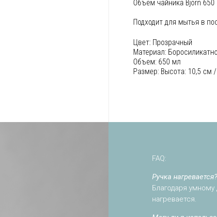
Объем чайника Bjorn 650
Подходит для мытья в п
Цвет:
Прозрачный
Материал:
Боросиликатно
Объем:
650 мл
Размер:
Высота: 10,5 см 
FAQ:
Ручка нагревается
Благодаря умному 
нагревается.