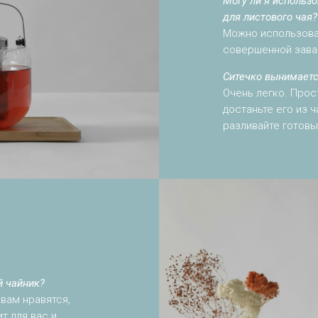
Могу ли я использ
для листового чая?
Можно использоват
совершенной завар
Ситечко вынимает
Очень легко. Прос
достаньте его из 
разливайте готовы
й чайник?
вам нравятся,
т для вас и