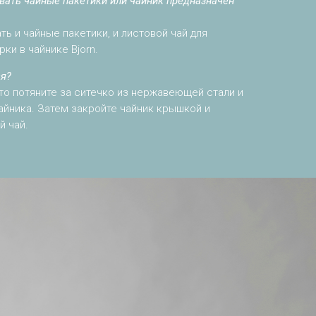
овать чайные пакетики или чайник предназначен
ь и чайные пакетики, и листовой чай для
ки в чайнике Bjorn.
ся?
то потяните за ситечко из нержавеющей стали и
чайника. Затем закройте чайник крышкой и
й чай.