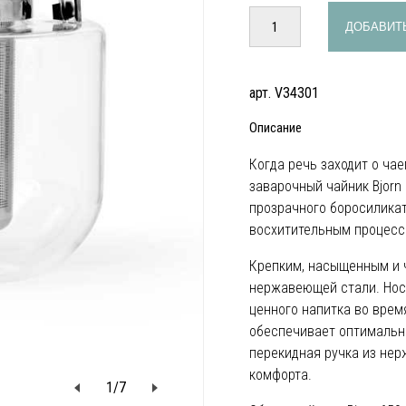
ДОБАВИТЬ
арт. V34301
Описание
Когда речь заходит о чае
заварочный чайник Bjorn 
прозрачного боросилика
восхитительным процесс
Крепким, насыщенным и 
нержавеющей стали. Носи
ценного напитка во врем
обеспечивает оптимальны
перекидная ручка из нер
комфорта.
1
/
7