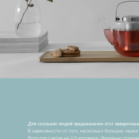
Для скольких людей предназначен этот заварочны
В зависимости от того, насколько большие чашки 
Bjorn рассчитан на 2-3 человека. Идеально подходи