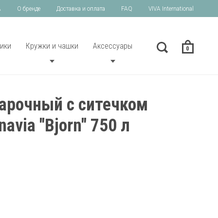
A
О бренде
Доставка и оплата
FAQ
VIVA International
ики
Кружки и чашки
Аксессуары
0
арочный с ситечком
navia "Bjorn" 750 л