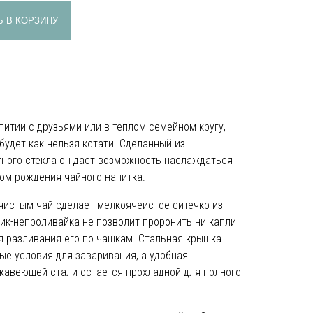
 В КОРЗИНУ
питии с друзьями или в теплом семейном кругу,
будет как нельзя кстати. Сделанный из
тного стекла он даст возможность наслаждаться
ом рождения чайного напитка.
чистым чай сделает мелкоячеистое ситечко из
к-непроливайка не позволит проронить ни капли
я разливания его по чашкам. Стальная крышка
е условия для заваривания, а удобная
жавеющей стали остается прохладной для полного