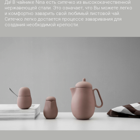
Да! В чайнике Nina есть ситечко из высококачественной
нержавеющей стали. Это означает, что Вы можете легко
и комфортно заварить свой любимый листовой чай.
Ситечко легко достается процессе заваривания для
создания необходимой крепости.