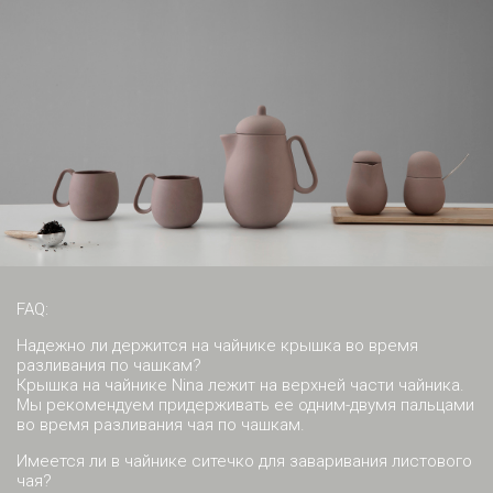
FAQ:
Надежно ли держится на чайнике крышка во время
разливания по чашкам?
Крышка на чайнике Nina лежит на верхней части чайника.
Мы рекомендуем придерживать ее одним-двумя пальцами
во время разливания чая по чашкам.
Имеется ли в чайнике ситечко для заваривания листового
чая?