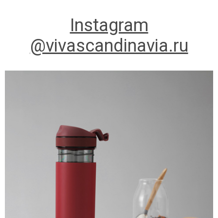
Instagram
@vivascandinavia.ru