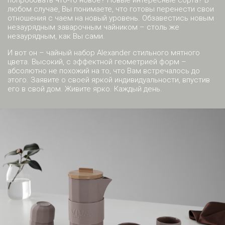
любом случае, Вы понимаете, что готовы перенести свои
отношения с чаем на новый уровень. Обзавестись новым
незаурядным заварочным чайником – столь же
незаурядным, как Вы сами.
И вот он – чайный набор Alexander стильного мятного
цвета. Высокий, с эффектной геометрией форм –
абсолютно не похожий на то, что Вам встречалось до
этого. Заявите о своей яркой индивидуальности, впустив
его в свой дом. Живите ярко. Каждый день.