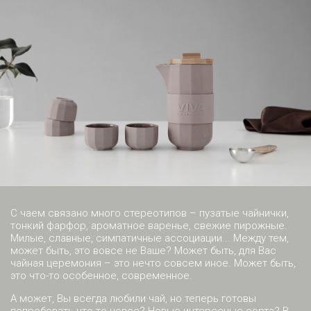
С чаем связано много стереотипов – пузатые чайнички,
тонкий фарфор, ароматное варенье, свежие пирожные.
Милые, славные, симпатичные ассоциации... Между тем,
может быть, это вовсе не Ваше? Может быть, для Вас
чайная церемония – это нечто совсем иное. Может быть,
это что-то особенное, современное.
А может, Вы всегда любили чай, но теперь готовы
попробовать что-то новое? Новые интересные сорта? В