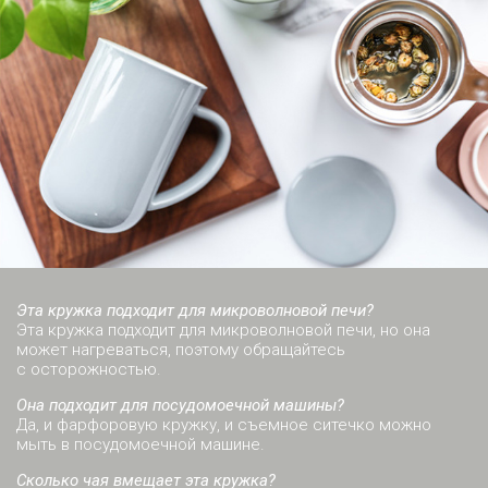
Эта кружка подходит для микроволновой печи?
Эта кружка подходит для микроволновой печи, но она
может нагреваться, поэтому обращайтесь
с осторожностью.
Она подходит для посудомоечной машины?
Да, и фарфоровую кружку, и съемное ситечко можно
мыть в посудомоечной машине.
Сколько чая вмещает эта кружка?