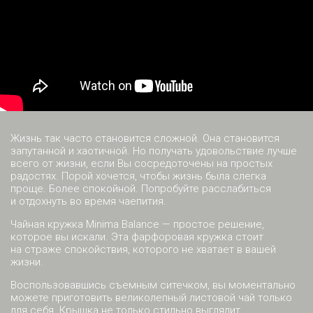
Жизнь так часто становится сложной. Она становится
запутанной и хаотичной. Но получать удовольствие лучше
всего от жизни, если Вы сосредоточены на простых
радостях. Порой хочется, чтобы жизнь была слегка
проще. Более спокойной. Попробуйте расслабиться
и отдохнуть во время чаепития.
Чайная кружка Minima Balance — простое решение,
которое вы искали. Эта фарфоровая кружка стоит
на страже спокойствия, которого не хватает в вашей
жизни.
Воспользовавшись съемным ситечком, вы моментально
можете приготовить великолепный листовой чай только
для себя. Крышка не только стильно выглядит,